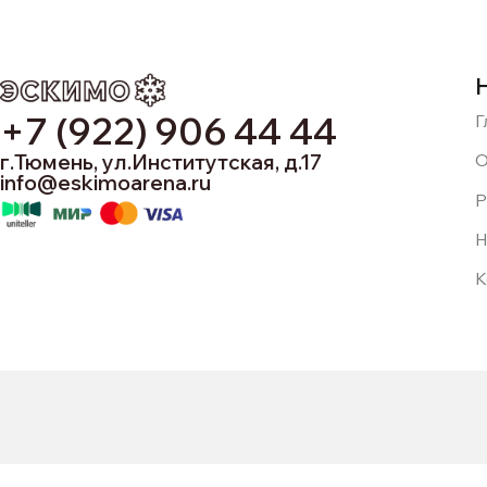
4
4
+7 (922) 906 44 44
Г
5
5
г.Тюмень, ул.Институтская, д.17
О
info@eskimoarena.ru
Р
Н
6
6
К
7
7